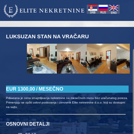
Elite Nekretnine d.o.o. ul.Radoslava Grujića 21 11000 Beograd 
LUKSUZAN STAN NA VRAČARU
EUR 1300,00 / MESEČNO
Prikazana je cena iznajmljivanja nekretnine na mesečnom nivou bez uračunatog poreza.
Primenjuju se opšti uslovi poslovanja i cenovnik Elite nekretnine d.o.o. koji su dostupni
na sajtu.
OSNOVNI DETALJI