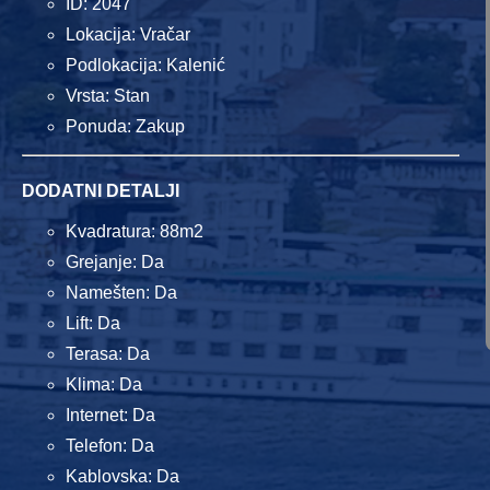
ID: 2047
Lokacija: Vračar
Podlokacija: Kalenić
Vrsta: Stan
Ponuda: Zakup
DODATNI DETALJI
Kvadratura: 88m2
Grejanje: Da
Namešten: Da
Lift: Da
Terasa: Da
Klima: Da
Internet: Da
Telefon: Da
Kablovska: Da