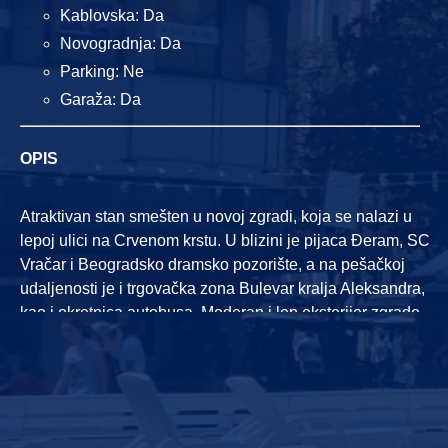
Kablovska: Da
Novogradnja: Da
Parking: Ne
Garaža: Da
OPIS
Atraktivan stan smešten u novoj zgradi, koja se nalazi u
lepoj ulici na Crvenom krstu. U blizini je pijaca Đeram, SC
Vračar i Beogradsko dramsko pozorište, a na pešačkoj
udaljenosti je i trgovačka zona Bulevar kralja Aleksandra,
kao i okretnica autobusa. Moderan i lep eksterijer zgrade
sa mermernim ulazom gde je i fizičko obezbeđenje. Stan
je smešten na petom spratu zgrade. Sastoji se iz ulaznog
hodnika, koji vodi u dnevni boravak sa trpezarijom i
kuhinjom, koji čine jednu celinu. Dnevni deo ima izlaz na
prostranu terasu koja ga prati celom dužinom. Na