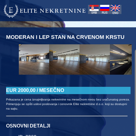
Elite Nekretnine d.o.o. ul.Radoslava Grujića 21 11000 Beograd 
MODERAN I LEP STAN NA CRVENOM KRSTU
EUR 2000,00 / MESEČNO
Prikazana je cena iznajmljivanja nekretnine na mesečnom nivou bez uračunatog poreza.
Primenjuju se opšti uslovi poslovanja i cenovnik Elite nekretnine d.o.o. koji su dostupni
na sajtu.
OSNOVNI DETALJI