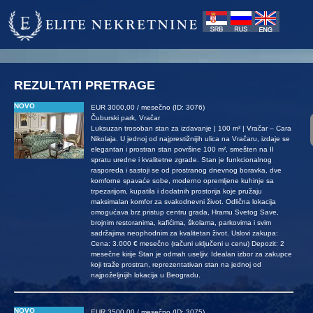
Elite Nekretnine d.o.o. ul.Radoslava Grujića 21 11000 Beograd 
REZULTATI PRETRAGE
NOVO
EUR 3000,00 / mesečno (ID: 3076)
Čuburski park, Vračar
Luksuzan trosoban stan za izdavanje | 100 m² | Vračar – Cara
Nikolaja. U jednoj od najprestižnijih ulica na Vračaru, izdaje se
elegantan i prostran stan površine 100 m², smešten na II
spratu uredne i kvalitetne zgrade. Stan je funkcionalnog
rasporeda i sastoji se od prostranog dnevnog boravka, dve
komforne spavaće sobe, moderno opremljene kuhinje sa
trpezarijom, kupatila i dodatnih prostorija koje pružaju
maksimalan komfor za svakodnevni život. Odlična lokacija
omogućava brz pristup centru grada, Hramu Svetog Save,
brojnim restoranima, kafićima, školama, parkovima i svim
sadržajima neophodnim za kvalitetan život. Uslovi zakupa:
Cena: 3.000 € mesečno (računi uključeni u cenu) Depozit: 2
mesečne kirije Stan je odmah useljiv. Idealan izbor za zakupce
koji traže prostran, reprezentativan stan na jednoj od
najpoželjnijih lokacija u Beogradu.
NOVO
EUR 3500,00 / mesečno (ID: 3075)