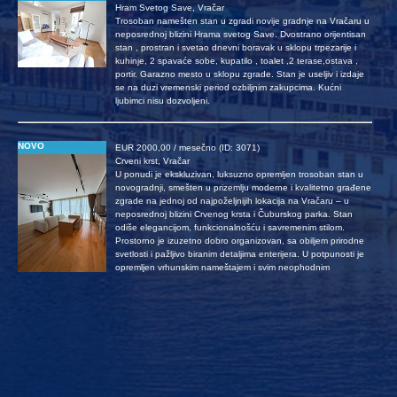
Hram Svetog Save, Vračar
Trosoban namešten stan u zgradi novije gradnje na Vračaru u
neposrednoj blizini Hrama svetog Save. Dvostrano orijentisan
stan , prostran i svetao dnevni boravak u sklopu trpezarije i
kuhinje, 2 spavaće sobe, kupatilo , toalet ,2 terase,ostava ,
portir. Garazno mesto u sklopu zgrade. Stan je useljiv i izdaje
se na duzi vremenski period ozbiljnim zakupcima. Kućni
ljubimci nisu dozvoljeni.
NOVO
EUR 2000,00 / mesečno (ID: 3071)
Crveni krst, Vračar
U ponudi je ekskluzivan, luksuzno opremljen trosoban stan u
novogradnji, smešten u prizemlju moderne i kvalitetno građene
zgrade na jednoj od najpoželjnijih lokacija na Vračaru – u
neposrednoj blizini Crvenog krsta i Čuburskog parka. Stan
odiše elegancijom, funkcionalnošću i savremenim stilom.
Prostorno je izuzetno dobro organizovan, sa obiljem prirodne
svetlosti i pažljivo biranim detaljima enterijera. U potpunosti je
opremljen vrhunskim nameštajem i svim neophodnim
uređajima, spreman za useljenje bez dodatnih ulaganja.
Posebnu vrednost ovoj nekretnini daje prostrana terasa
površine čak 60m², koja pruža idealan prostor za odmor,
uživanje i privatnost u urbanom okruženju. Uz stan dolazi i
jedno garažno mesto, što dodatno doprinosi komforu
stanovanja. Izdaje se isključivo na duži vremenski period,
ozbiljnim zakupcima koji prepoznaju kvalitet i žele život u
prestižnom delu grada. Za sve koji traže spoj luksuza, komfora
i vrhunske lokacije – ova nekretnina predstavlja pravi izbor.