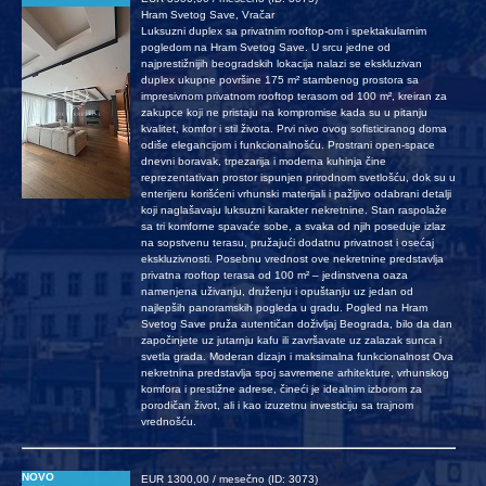
Hram Svetog Save, Vračar
Luksuzni duplex sa privatnim rooftop-om i spektakularnim
pogledom na Hram Svetog Save. U srcu jedne od
najprestižnijih beogradskih lokacija nalazi se ekskluzivan
duplex ukupne površine 175 m² stambenog prostora sa
impresivnom privatnom rooftop terasom od 100 m², kreiran za
zakupce koji ne pristaju na kompromise kada su u pitanju
kvalitet, komfor i stil života. Prvi nivo ovog sofisticiranog doma
odiše elegancijom i funkcionalnošću. Prostrani open-space
dnevni boravak, trpezarija i moderna kuhinja čine
reprezentativan prostor ispunjen prirodnom svetlošću, dok su u
enterijeru korišćeni vrhunski materijali i pažljivo odabrani detalji
koji naglašavaju luksuzni karakter nekretnine. Stan raspolaže
sa tri komforne spavaće sobe, a svaka od njih poseduje izlaz
na sopstvenu terasu, pružajući dodatnu privatnost i osećaj
ekskluzivnosti. Posebnu vrednost ove nekretnine predstavlja
privatna rooftop terasa od 100 m² – jedinstvena oaza
namenjena uživanju, druženju i opuštanju uz jedan od
najlepših panoramskih pogleda u gradu. Pogled na Hram
Svetog Save pruža autentičan doživljaj Beograda, bilo da dan
započinjete uz jutarnju kafu ili završavate uz zalazak sunca i
svetla grada. Moderan dizajn i maksimalna funkcionalnost Ova
nekretnina predstavlja spoj savremene arhitekture, vrhunskog
komfora i prestižne adrese, čineći je idealnim izborom za
porodičan život, ali i kao izuzetnu investiciju sa trajnom
vrednošću.
NOVO
EUR 1300,00 / mesečno (ID: 3073)